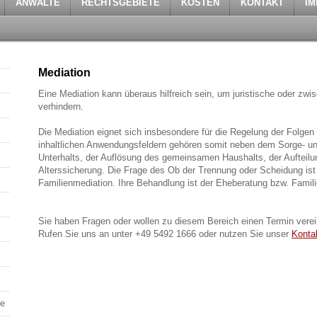
ANWÄLTE
RECHTSGEBIETE
KOSTEN
KONTAKT
I
Mediation
Eine Mediation kann überaus hilfreich sein, um juristische oder zw
verhindern.
Die Mediation eignet sich insbesondere für die Regelung der Folge
inhaltlichen Anwendungsfeldern gehören somit neben dem Sorge- u
Unterhalts, der Auflösung des gemeinsamen Haushalts, der Auftei
Alterssicherung. Die Frage des Ob der Trennung oder Scheidung is
Familienmediation. Ihre Behandlung ist der Eheberatung bzw. Famili
Sie haben Fragen oder wollen zu diesem Bereich einen Termin vere
Rufen Sie uns an unter +49 5492 1666 oder nutzen Sie unser
Konta
te