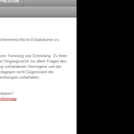
MPRESSUM
ischenmenschliche Eskalationen zu
n von Trennung und Scheidung. Zu ihren
nd Umgangsrecht vor allem Fragen des
lung vorhandenen Vermögens und der
t dagegen nicht Gegenstand der
entherapie vorbehalten.
inbaren?
ktformular
.