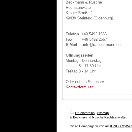
Beckmann & Rusche
Rechtsanwälte
Kroger Straße 1
49439 Steinfeld (Oldenburg)
Telefon
+49 5492 1666
Fax
+49 5492 2667
E-Mail
info@ra-beckmann.de
Öffnungszeiten
Montag - Donnerstag
8 - 17.30 Uhr
Freitag 8 - 14 Uhr
Oder nutzen Sie unser
Kontaktformular
.
Druckversion
|
Sitemap
© Beckmann & Rusche Rechtsanwälte
Diese Homepage wurde mit
IONOS MyWeb