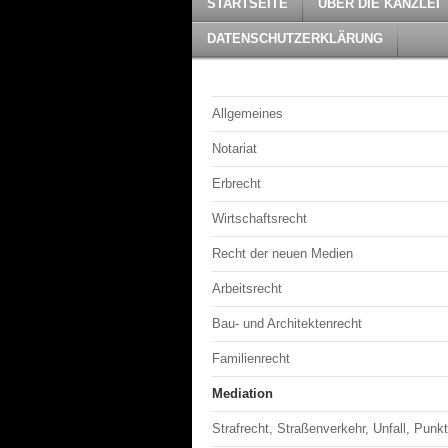
STARTSEITE
ÜBER DIE KANZLEI
DATENSCHUTZERKLÄRUNG
Allgemeines
Notariat
Erbrecht
Wirtschaftsrecht
Recht der neuen Medien
Arbeitsrecht
Bau- und Architektenrecht
Familienrecht
Mediation
Strafrecht, Straßenverkehr, Unfall, Punk