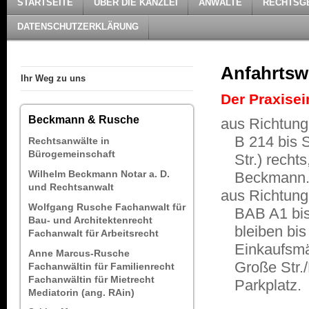
STARTSEITE
ÜBER DIE KANZLEI
ANWÄLTE
RECHTSG
DATENSCHUTZERKLÄRUNG
Anfahrts
Ihr Weg zu uns
Der Praxisei
Beckmann & Rusche
aus Richtung
B 214 bis S
Rechtsanwälte in
Bürogemeinschaft
Str.) recht
Wilhelm Beckmann Notar a. D.
Beckmann
und Rechtsanwalt
aus Richtung
Wolfgang Rusche Fachanwalt für
BAB A1 bis
Bau- und Architektenrecht
bleiben bis
Fachanwalt für Arbeitsrecht
Einkaufsmä
Anne Marcus-Rusche
Große Str./
Fachanwältin für Familienrecht
Fachanwältin für Mietrecht
Parkplatz.
Mediatorin (ang. RAin)